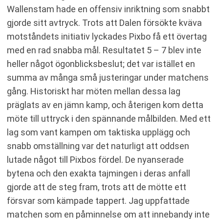
Wallenstam hade en offensiv inriktning som snabbt
gjorde sitt avtryck. Trots att Dalen försökte kväva
motståndets initiativ lyckades Pixbo få ett övertag
med en rad snabba mål. Resultatet 5 – 7 blev inte
heller något ögonblicksbeslut; det var istället en
summa av många små justeringar under matchens
gång. Historiskt har möten mellan dessa lag
präglats av en jämn kamp, och återigen kom detta
möte till uttryck i den spännande målbilden. Med ett
lag som vant kampen om taktiska upplägg och
snabb omställning var det naturligt att oddsen
lutade något till Pixbos fördel. De nyanserade
bytena och den exakta tajmingen i deras anfall
gjorde att de steg fram, trots att de mötte ett
försvar som kämpade tappert. Jag uppfattade
matchen som en påminnelse om att innebandy inte