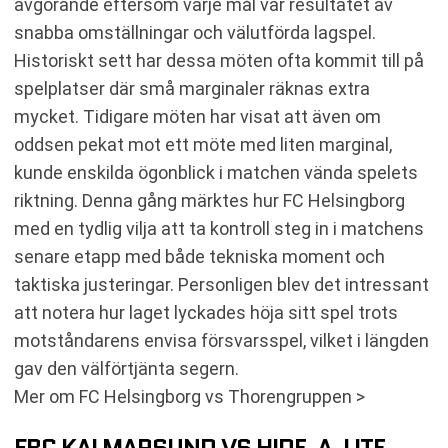
avgörande eftersom varje mål var resultatet av
snabba omställningar och välutförda lagspel.
Historiskt sett har dessa möten ofta kommit till på
spelplatser där små marginaler räknas extra
mycket. Tidigare möten har visat att även om
oddsen pekat mot ett möte med liten marginal,
kunde enskilda ögonblick i matchen vända spelets
riktning. Denna gång märktes hur FC Helsingborg
med en tydlig vilja att ta kontroll steg in i matchens
senare etapp med både tekniska moment och
taktiska justeringar. Personligen blev det intressant
att notera hur laget lyckades höja sitt spel trots
motståndarens envisa försvarsspel, vilket i längden
gav den välförtjänta segern.
Mer om FC Helsingborg vs Thorengruppen >
FBC KALMARSUND VS HIDE-A-LITE