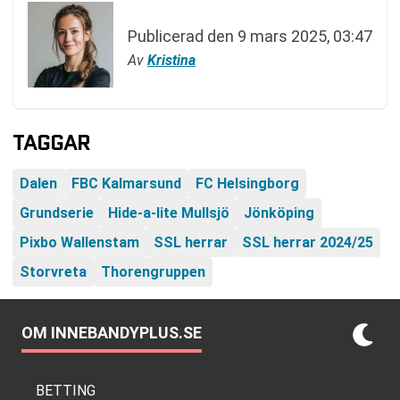
Publicerad den
9 mars 2025, 03:47
Av
Kristina
TAGGAR
Dalen
FBC Kalmarsund
FC Helsingborg
Grundserie
Hide-a-lite Mullsjö
Jönköping
Pixbo Wallenstam
SSL herrar
SSL herrar 2024/25
Storvreta
Thorengruppen
OM INNEBANDYPLUS.SE
BETTING