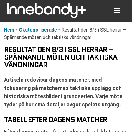
Hem
»
Okategoriserade
»
Resultat den 8/3 i SSL herrar –
Spännande möten och taktiska vändningar
RESULTAT DEN 8/3 I SSL HERRAR –
SPÄNNANDE MÖTEN OCH TAKTISKA
VÄNDNINGAR
Artikeln redovisar dagens matcher, med
fokusering på matchernas taktiska upplägg och
historiska mötesbilder i grundserien. Varje möte
tyder på hur små detaljer avgör spelets utgång.
TABELL EFTER DAGENS MATCHER
Efter dagens möten framträder en klar bild i tabellen