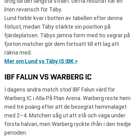
drog då det längsta strået. Detta resultat var en
liten revansch för Täby.
Lund förblir kvar i botten av tabellen efter denna
förlust, medan Täby stärkte sin position på
fjärdeplatsen. Täbys jämna form med tio segrar på
fjorton matcher gör dem fortsatt till ett lag att
räkna med.
Mer om Lund vs Täby IS IBK >
IBF FALUN VS WARBERG IC
I dagens andra match stod IBF Falun värd för
Warberg IC i Alla På Plan Arena. Warberg reste hem
med tre poäng efter att de besegrat hemmalaget
med 2–4. Matchen såg ut att stå och väga under
första halvan, men Warberg ryckte ifrån i den tredje
perioden.