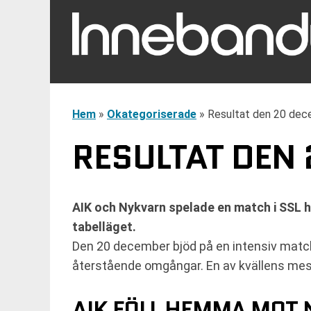
Hem
»
Okategoriserade
»
Resultat den 20 dece
RESULTAT DEN 
AIK och Nykvarn spelade en match i SSL h
tabelläget.
Den 20 december bjöd på en intensiv match
återstående omgångar. En av kvällens mest
AIK FÖLL HEMMA MOT