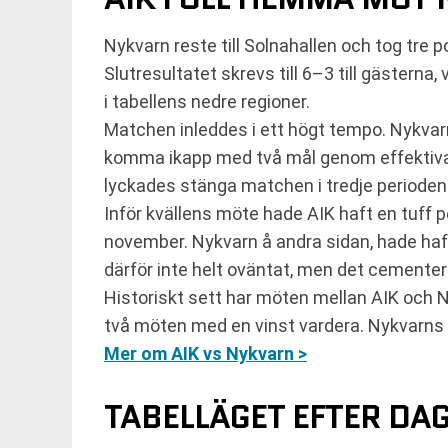
Nykvarn reste till Solnahallen och tog tre 
Slutresultatet skrevs till 6–3 till gästerna
i tabellens nedre regioner.
Matchen inleddes i ett högt tempo. Nykvarn
komma ikapp med två mål genom effektiva p
lyckades stänga matchen i tredje perioden 
Inför kvällens möte hade AIK haft en tuff 
november. Nykvarn å andra sidan, hade haft
därför inte helt oväntat, men det cementera
Historiskt sett har möten mellan AIK och N
två möten med en vinst vardera. Nykvarns 
Mer om AIK vs Nykvarn >
TABELLÄGET EFTER DA