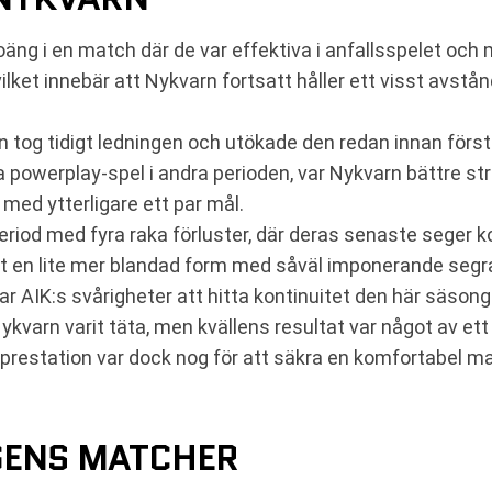
poäng i en match där de var effektiva i anfallsspelet och
, vilket innebär att Nykvarn fortsatt håller ett visst avst
 tog tidigt ledningen och utökade den redan innan första
owerplay-spel i andra perioden, var Nykvarn bättre st
med ytterligare ett par mål.
period med fyra raka förluster, där deras senaste seger 
 en lite mer blandad form med såväl imponerande segrar
r AIK:s svårigheter att hitta kontinuitet den här säsong
ykvarn varit täta, men kvällens resultat var något av et
prestation var dock nog för att säkra en komfortabel ma
GENS MATCHER