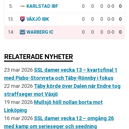
5.
KARLSTAD IBF
0
0
0
0-0
0
13.
VÄXJÖ IBK
0
0
0
0-0
0
14.
WARBERG IC
0
0
0
0-0
0
RELATERADE NYHETER
23 mar 2026
SSL damer vecka 13 – kvartsfinal 1
med Pixbo-Storvreta och Täby-Rönnby i fokus
22 mar 2026
Täby körde över Dalen när Endre tog
straffseger mot Växjö
19 mar 2026
Mullsjö höll nollan borta mot
Linköping
16 mar 2026
SSL damer vecka 12 – omgång 26
med kamp om serieseger och seedning