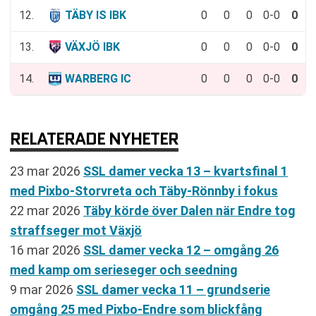
12.
TÄBY IS IBK
0
0
0
0-0
0
13.
VÄXJÖ IBK
0
0
0
0-0
0
14.
WARBERG IC
0
0
0
0-0
0
RELATERADE NYHETER
23 mar 2026
SSL damer vecka 13 – kvartsfinal 1
med Pixbo-Storvreta och Täby-Rönnby i fokus
22 mar 2026
Täby körde över Dalen när Endre tog
straffseger mot Växjö
16 mar 2026
SSL damer vecka 12 – omgång 26
med kamp om serieseger och seedning
9 mar 2026
SSL damer vecka 11 – grundserie
omgång 25 med Pixbo-Endre som blickfång