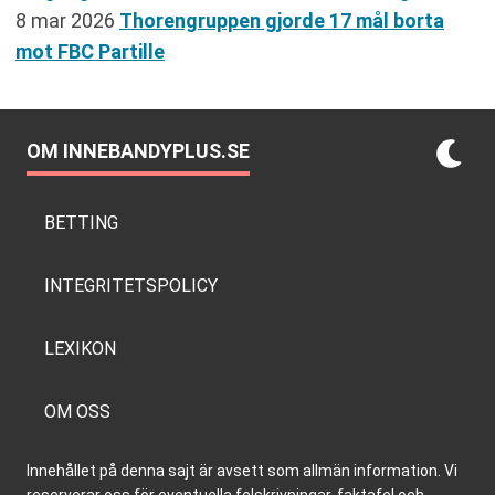
8 mar 2026
Thorengruppen gjorde 17 mål borta
mot FBC Partille
OM INNEBANDYPLUS.SE
BETTING
INTEGRITETSPOLICY
LEXIKON
OM OSS
Innehållet på denna sajt är avsett som allmän information. Vi
reserverar oss för eventuella felskrivningar, faktafel och