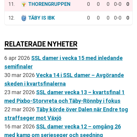
11.
THORENGRUPPEN
0
0
0
0-0
0
12.
TÄBY IS IBK
0
0
0
0-0
0
RELATERADE NYHETER
6 apr 2026
SSL damer i vecka 15 med inledande
semifinaler
30 mar 2026
Vecka 14 i SSL damer – Avgörande
skeden i kvartsfinalerna
23 mar 2026
SSL damer vecka 13 – kvartsfinal 1
med Pixbo-Storvreta och Täby-Rönnby i fokus
22 mar 2026
Täby körde över Dalen när Endre tog
straffseger mot Växjö
16 mar 2026
SSL damer vecka 12 – omgång 26
med kamp om serieseger och seedning