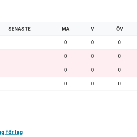
SENASTE
MA
V
ÖV
0
0
0
0
0
0
0
0
0
0
0
0
ag för lag