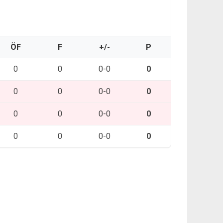
ÖF
F
+/-
P
0
0
0-0
0
0
0
0-0
0
0
0
0-0
0
0
0
0-0
0