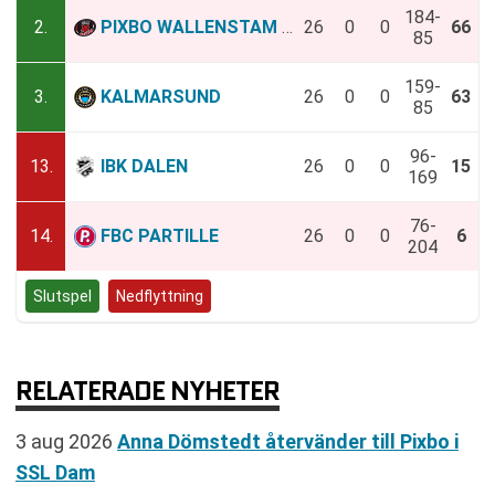
184-
2.
PIXBO WALLENSTAM IBK
26
0
0
66
85
159-
3.
KALMARSUND
26
0
0
63
85
96-
13.
IBK DALEN
26
0
0
15
169
76-
14.
FBC PARTILLE
26
0
0
6
204
Slutspel
Nedflyttning
RELATERADE NYHETER
3 aug 2026
Anna Dömstedt återvänder till Pixbo i
SSL Dam