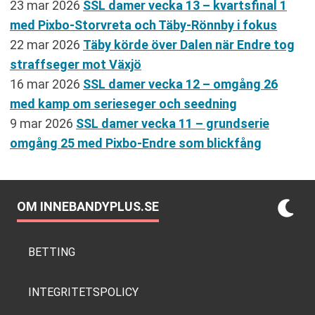
23 mar 2026
SSL damer vecka 13 – kvartsfinal 1
med Pixbo-Storvreta och Täby-Rönnby i fokus
22 mar 2026
Täby körde över Dalen när Endre tog
straffseger mot Växjö
16 mar 2026
SSL damer vecka 12 – omgång 26
med kamp om serieseger och seedning
9 mar 2026
SSL damer vecka 11 – grundserie
omgång 25 med Pixbo-Endre som blickfång
OM INNEBANDYPLUS.SE
BETTING
INTEGRITETSPOLICY