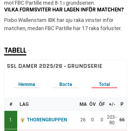
mot FBC Partille med 8-1 i grundserien.
VILKA FORMSVITER HAR LAGEN INFÖR MATCHEN?
Pixbo Wallenstam IBK har sju raka vinster inför
matchen, medan FBC Partille har 17 raka förluster.
TABELL
SSL DAMER 2025/26 - GRUNDSERIE
Hemma
Borta
Total
#
LAG
MA
ÖV
ÖF
+/-
P
203-
1.
THORENGRUPPEN
26
0
0
66
80