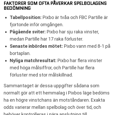
FAKTORER SOM OFTA PÅVERKAR SPELBOLAGENS
BEDÖMNING
Tabellposition:
Pixbo är tvåa och FBC Partille är
fjortonde inför omgången.
Pågående sviter:
Pixbo har sju raka vinster,
medan Partille har 17 raka förluster.
Senaste inbördes mötet:
Pixbo vann med 8-1 på
bortaplan.
Nyliga matchresultat:
Pixbo har flera vinster
med höga målsiffror, och Partille har flera
förluster med stor målskillnad.
Sammantaget är dessa uppgifter sådana som
normalt gör att ett hemmalag i Pixbos läge bedöms
ha en högre vinstchans än motståndaren. Exakta
odds varierar mellan spelbolag och över tid, och
behöver kontrolleras i nära anslutning till