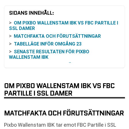
SIDANS INNEHÅLL:
OM PIXBO WALLENSTAM IBK VS FBC PARTILLE I
SSL DAMER
MATCHFAKTA OCH FÖRUTSÄTTNINGAR
TABELLÄGE INFÖR OMGÅNG 23
SENASTE RESULTATEN FÖR PIXBO
WALLENSTAM IBK
SENASTE RESULTATEN FÖR FBC PARTILLE
INBÖRDES MÖTEN UNDER SÄSONGEN
ATT FÖRSTÅ ODDS OCH HUR DE KAN TOLKAS
OM PIXBO WALLENSTAM IBK VS FBC
SÅ KAN DU FÖLJA MATCHEN
PARTILLE I SSL DAMER
KOMMANDE MATCHER EFTER OMGÅNG 23
VANLIGA FRÅGOR OM PIXBO WALLENSTAM IBK
VS FBC PARTILLE
MATCHFAKTA OCH FÖRUTSÄTTNINGAR
TABELL
Pixbo Wallenstam IBK tar emot FBC Partille i SSL
RELATERADE NYHETER