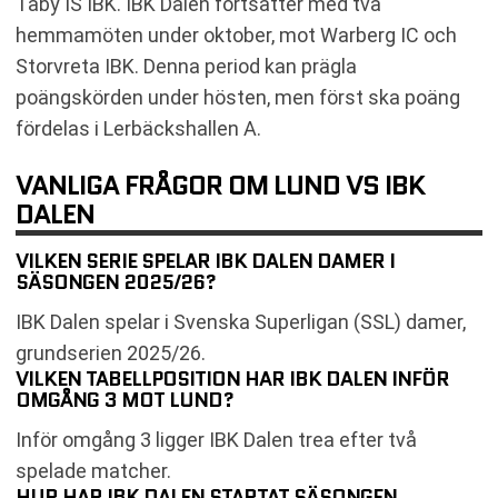
Täby IS IBK. IBK Dalen fortsätter med två
hemmamöten under oktober, mot Warberg IC och
Storvreta IBK. Denna period kan prägla
poängskörden under hösten, men först ska poäng
fördelas i Lerbäckshallen A.
VANLIGA FRÅGOR OM LUND VS IBK
DALEN
VILKEN SERIE SPELAR IBK DALEN DAMER I
SÄSONGEN 2025/26?
IBK Dalen spelar i Svenska Superligan (SSL) damer,
grundserien 2025/26.
VILKEN TABELLPOSITION HAR IBK DALEN INFÖR
OMGÅNG 3 MOT LUND?
Inför omgång 3 ligger IBK Dalen trea efter två
spelade matcher.
HUR HAR IBK DALEN STARTAT SÄSONGEN