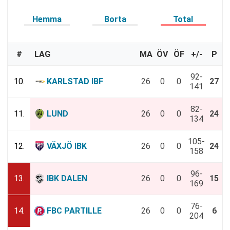
Hemma
Borta
Total
#
LAG
MA
ÖV
ÖF
+/-
P
92-
10.
KARLSTAD IBF
26
0
0
27
141
82-
11.
LUND
26
0
0
24
134
105-
12.
VÄXJÖ IBK
26
0
0
24
158
96-
13.
IBK DALEN
26
0
0
15
169
76-
14.
FBC PARTILLE
26
0
0
6
204