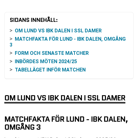
SIDANS INNEHÅLL:
OM LUND VS IBK DALEN I SSL DAMER
MATCHFAKTA FÖR LUND - IBK DALEN, OMGÅNG
3
FORM OCH SENASTE MATCHER
INBÖRDES MÖTEN 2024/25
TABELLÄGET INFÖR MATCHEN
ODDS OCH VAD SOM KAN PÅVERKA
SÅ FÖLJER DU MATCHEN PÅ TV OCH ONLINE
BEGREPP: EFTER STRAFFAR
OM LUND VS IBK DALEN I SSL DAMER
BLICK FRAMÅT I SPELSCHEMAT
VANLIGA FRÅGOR OM LUND VS IBK DALEN
MATCHFAKTA FÖR LUND - IBK DALEN,
TABELL
OMGÅNG 3
RELATERADE NYHETER