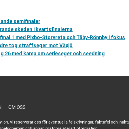
dande semifinaler
rande skeden i kvartsfinalerna
final 1 med Pixbo-Storvreta och Täby-Rönnby i fokus
ndre tog straffseger mot Växjö
g 26 med kamp om serieseger och seedning
N
OM OSS
n. Vi reserverar oss för eventuella felskrivningar, faktafel och inaktue
er, spelscheman och annan matchrelaterad information.