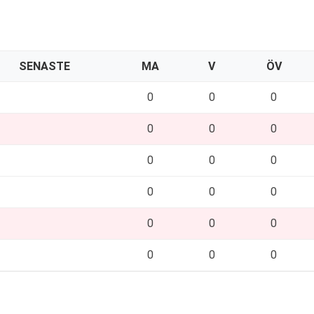
SENASTE
MA
V
ÖV
0
0
0
0
0
0
0
0
0
0
0
0
0
0
0
0
0
0