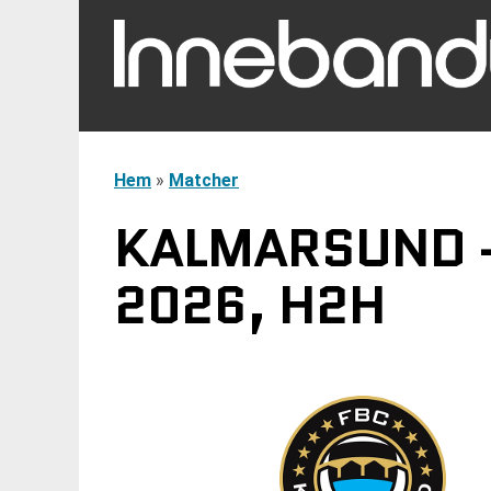
Hem
»
Matcher
KALMARSUND - 
2026, H2H