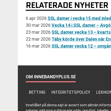
RELATERADE NYHETER
6 apr 2026
SSL damer i vecka 15 med inle
30 mar 2026
Vecka 14 i SSL damer – Avgö
23 mar 2026
SSL damer vecka 13 – kvarts
22 mar 2026
Täby körde över Dalen när E
16 mar 2026
SSL damer vecka 12 – omgån
OM INNEBANDYPLUS.SE
BETTING
INTEGRITETSPOLICY
LEXIKO
Innehållet på denna sajt är avsett som allmän informatio
nyheter, inklusive publicerade odds, resultat, tabell