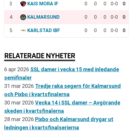
3.
KAIS MORA IF
0
0
0
0-0
0
4.
KALMARSUND
0
0
0
0-0
0
5.
KARLSTAD IBF
0
0
0
0-0
0
RELATERADE NYHETER
6 apr 2026
SSL damer i vecka 15 med inledande
semifinaler
31 mar 2026
Tredje raka segern för Kalmarsund
och Pixbo i kvartsfinalerna
30 mar 2026
Vecka 14 i SSL damer – Avgörande
skeden i kvartsfinalerna
28 mar 2026
Pixbo och Kalmarsund drygar ut
ledningen i kvartsfinalserierna