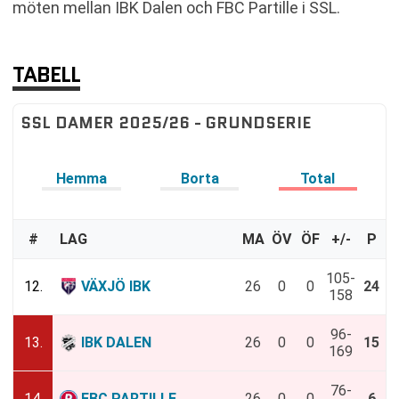
möten mellan IBK Dalen och FBC Partille i SSL.
TABELL
SSL DAMER 2025/26 - GRUNDSERIE
Hemma
Borta
Total
#
LAG
MA
ÖV
ÖF
+/-
P
105-
12.
VÄXJÖ IBK
26
0
0
24
158
96-
13.
IBK DALEN
26
0
0
15
169
76-
14.
FBC PARTILLE
26
0
0
6