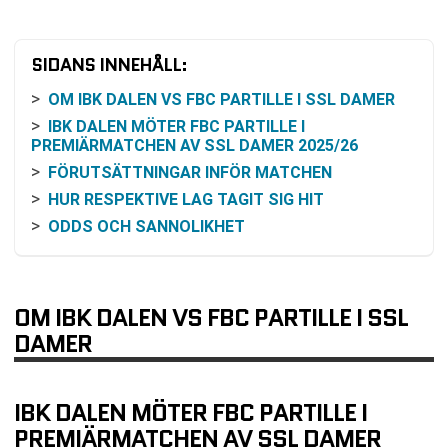
SIDANS INNEHÅLL:
OM IBK DALEN VS FBC PARTILLE I SSL DAMER
IBK DALEN MÖTER FBC PARTILLE I
PREMIÄRMATCHEN AV SSL DAMER 2025/26
FÖRUTSÄTTNINGAR INFÖR MATCHEN
HUR RESPEKTIVE LAG TAGIT SIG HIT
ODDS OCH SANNOLIKHET
FÖLJ MATCHEN PÅ TV ELLER ONLINE
KOMMANDE MATCHER FÖR LAGEN
VANLIGA FRÅGOR OM IBK DALEN VS FBC
OM IBK DALEN VS FBC PARTILLE I SSL
PARTILLE
DAMER
TABELL
RELATERADE NYHETER
IBK DALEN MÖTER FBC PARTILLE I
PREMIÄRMATCHEN AV SSL DAMER