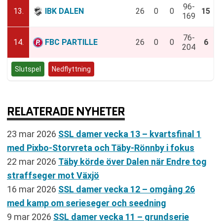
96-
13.
IBK DALEN
26
0
0
15
169
76-
14.
FBC PARTILLE
26
0
0
6
204
Slutspel
Nedflyttning
RELATERADE NYHETER
23 mar 2026
SSL damer vecka 13 – kvartsfinal 1
med Pixbo-Storvreta och Täby-Rönnby i fokus
22 mar 2026
Täby körde över Dalen när Endre tog
straffseger mot Växjö
16 mar 2026
SSL damer vecka 12 – omgång 26
med kamp om serieseger och seedning
9 mar 2026
SSL damer vecka 11 – grundserie