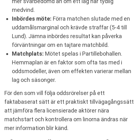
mer svårbedömd än om ett lag har tydlig
medvind.
Inbördes möte:
Förra matchen slutade med en
uddamålsmarginal och krävde straffar (5-4 till
Lund). Jämna inbördes resultat kan påverka
förväntningar om en tajtare matchbild.
Matchplats:
Mötet spelas i Partillebohallen.
Hemmaplan är en faktor som ofta tas med i
oddsmodeller, även om effekten varierar mellan
lag och säsonger.
För den som vill följa oddsrörelser på ett
faktabaserat sätt är ett praktiskt tillvägagångssätt
att jämföra flera licensierade aktörer nära
matchstart och kontrollera om linorna ändras när
mer information blir känd.