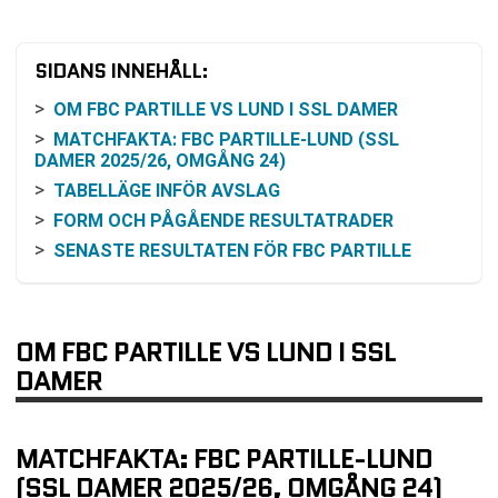
SIDANS INNEHÅLL:
OM FBC PARTILLE VS LUND I SSL DAMER
MATCHFAKTA: FBC PARTILLE-LUND (SSL
DAMER 2025/26, OMGÅNG 24)
TABELLÄGE INFÖR AVSLAG
FORM OCH PÅGÅENDE RESULTATRADER
SENASTE RESULTATEN FÖR FBC PARTILLE
SENASTE RESULTATEN FÖR LUND
INBÖRDES MÖTEN UNDER SÄSONGEN
RESONEMANG KRING ODDS OCH VINSTCHANS
OM FBC PARTILLE VS LUND I SSL
(UTAN SPEKULATION)
DAMER
SÅ KAN DU FÖLJA MATCHEN PÅ TV ELLER
ONLINE
MATCHERNA SOM ÅTERSTÅR EFTER OMGÅNG
MATCHFAKTA: FBC PARTILLE-LUND
24
(SSL DAMER 2025/26, OMGÅNG 24)
VANLIGA FRÅGOR OM FBC PARTILLE VS LUND