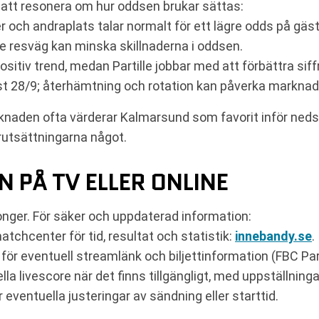
 att resonera om hur oddsen brukar sättas:
r och andraplats talar normalt för ett lägre odds på gäs
e resväg kan minska skillnaderna i oddsen.
ositiv trend, medan Partille jobbar med att förbättra sif
t 28/9; återhämtning och rotation kan påverka marknad
rknaden ofta värderar Kalmarsund som favorit inför ne
rutsättningarna något.
 PÅ TV ELLER ONLINE
onger. För säker och uppdaterad information:
hcenter för tid, resultat och statistik:
innebandy.se
.
r för eventuell streamlänk och biljettinformation (FBC Pa
lla livescore när det finns tillgängligt, med uppställninga
eventuella justeringar av sändning eller starttid.