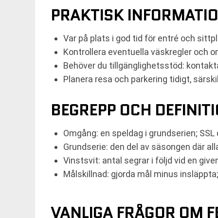
PRAKTISK INFORMATI
Var på plats i god tid för entré och sittp
Kontrollera eventuella väskregler och o
Behöver du tillgänglighetsstöd: kontakta
Planera resa och parkering tidigt, särsk
BEGREPP OCH DEFINIT
Omgång: en speldag i grundserien; SS
Grundserie: den del av säsongen där all
Vinstsvit: antal segrar i följd vid en give
Målskillnad: gjorda mål minus insläppta
VANLIGA FRÅGOR OM F