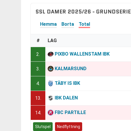
SSL DAMER 2025/26 - GRUNDSERIE
Hemma
Borta
Total
#
LAG
PIXBO WALLENSTAM IBK
2.
KALMARSUND
3.
TÄBY IS IBK
4.
IBK DALEN
13.
FBC PARTILLE
14.
Slutspel
Nedflyttning