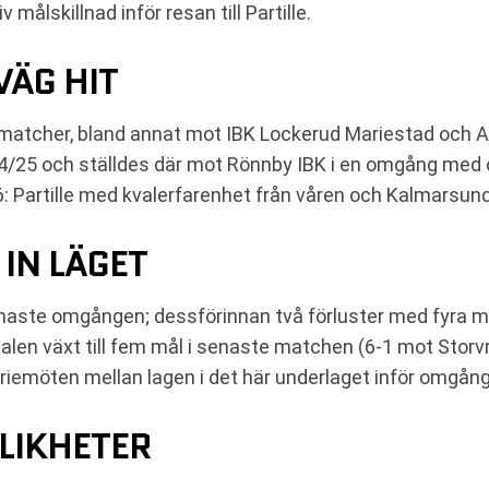
målskillnad inför resan till Partille.
VÄG HIT
lmatcher, bland annat mot IBK Lockerud Mariestad och Al
4/25 och ställdes där mot Rönnby IBK i en omgång med 
: Partille med kvalerfarenhet från våren och Kalmarsund
IN LÄGET
senaste omgången; dessförinnan två förluster med fyra m
nalen växt till fem mål i senaste matchen (6-1 mot Storvr
riemöten mellan lagen i det här underlaget inför omgång
LIKHETER