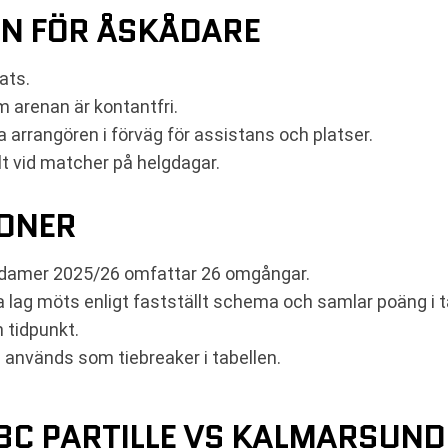
ON FÖR ÅSKÅDARE
lats.
m arenan är kontantfri.
 arrangören i förväg för assistans och platser.
ilt vid matcher på helgdagar.
IONER
L damer 2025/26 omfattar 26 omgångar.
a lag möts enligt fastställt schema och samlar poäng i t
n tidpunkt.
; används som tiebreaker i tabellen.
BC PARTILLE VS KALMARSUND