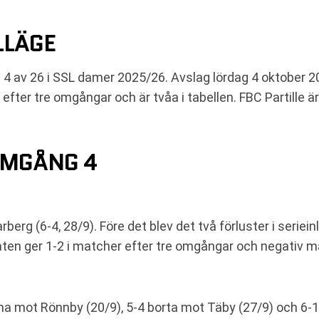
LLÄGE
 av 26 i SSL damer 2025/26. Avslag lördag 4 oktober 2025
efter tre omgångar och är tvåa i tabellen. FBC Partille är
.
OMGÅNG 4
erg (6-4, 28/9). Före det blev det två förluster i serie
aten ger 1-2 i matcher efter tre omgångar och negativ må
ma mot Rönnby (20/9), 5-4 borta mot Täby (27/9) och 6-