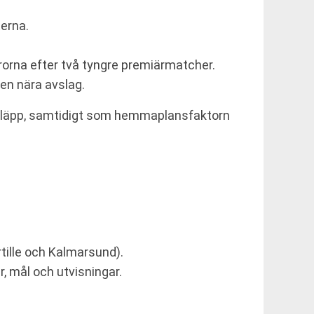
terna.
frorna efter två tyngre premiärmatcher.
en nära avslag.
dsläpp, samtidigt som hemmaplansfaktorn
rtille och Kalmarsund).
r, mål och utvisningar.