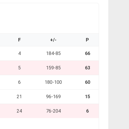
F
+/-
P
4
184-85
66
5
159-85
63
6
180-100
60
21
96-169
15
24
76-204
6