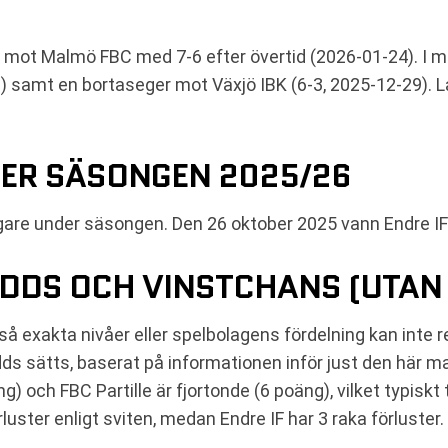
a mot Malmö FBC med 7-6 efter övertid (2026-01-24). I m
) samt en bortaseger mot Växjö IBK (6-3, 2025-12-29). 
ER SÄSONGEN 2025/26
igare under säsongen. Den 26 oktober 2025 vann Endre I
DDS OCH VINSTCHANS (UTAN 
 så exakta nivåer eller spelbolagens fördelning kan inte 
s sätts, baserat på informationen inför just den här m
g) och FBC Partille är fjortonde (6 poäng), vilket typiskt 
örluster enligt sviten, medan Endre IF har 3 raka förlust