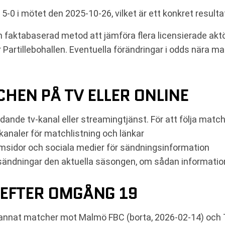
 5-0 i mötet den 2025-10-26, vilket är ett konkret resul
 en faktabaserad metod att jämföra flera licensierade ak
 Partillebohallen. Eventuella förändringar i odds nära m
HEN PÅ TV ELLER ONLINE
dande tv-kanal eller streamingtjänst. För att följa mat
kanaler för matchlistning och länkar
 hemsidor och sociala medier för sändningsinformation
-sändningar den aktuella säsongen, om sådan informati
EFTER OMGÅNG 19
and annat matcher mot Malmö FBC (borta, 2026-02-14) och