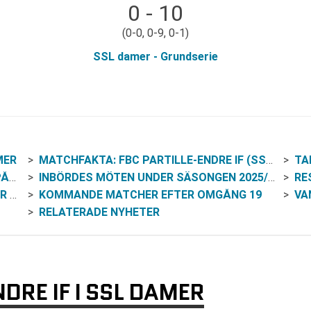
0 - 10
(0-0, 0-9, 0-1)
SSL damer - Grundserie
MER
MATCHFAKTA: FBC PARTILLE-ENDRE IF (SSL DAMER 2025/26, OMGÅNG 19)
TA
ER
INBÖRDES MÖTEN UNDER SÄSONGEN 2025/26
RESO
NE
KOMMANDE MATCHER EFTER OMGÅNG 19
VAN
RELATERADE NYHETER
DRE IF I SSL DAMER