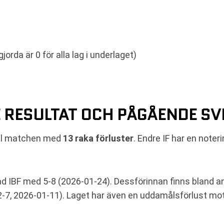
jorda är 0 för alla lag i underlaget)
 RESULTAT OCH PÅGÅENDE SV
till matchen med
13 raka förluster
. Endre IF har en note
d IBF med 5-8 (2026-01-24). Dessförinnan finns bland a
, 2026-01-11). Laget har även en uddamålsförlust mot S