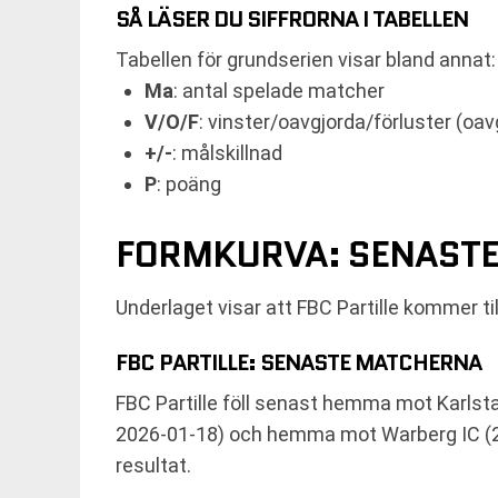
SÅ LÄSER DU SIFFRORNA I TABELLEN
Tabellen för grundserien visar bland annat:
Ma
: antal spelade matcher
V/O/F
: vinster/oavgjorda/förluster (oavg
+/-
: målskillnad
P
: poäng
FORMKURVA: SENASTE
Underlaget visar att FBC Partille kommer 
FBC PARTILLE: SENASTE MATCHERNA
FBC Partille föll senast hemma mot Karlsta
2026-01-18) och hemma mot Warberg IC (2-7
resultat.