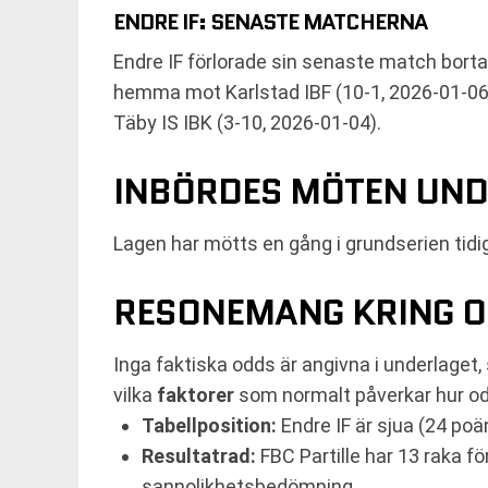
ENDRE IF: SENASTE MATCHERNA
Endre IF förlorade sin senaste match bort
hemma mot Karlstad IBF (10-1, 2026-01-06
Täby IS IBK (3-10, 2026-01-04).
INBÖRDES MÖTEN UND
Lagen har mötts en gång i grundserien tid
RESONEMANG KRING O
Inga faktiska odds är angivna i underlaget,
vilka
faktorer
som normalt påverkar hur odd
Tabellposition:
Endre IF är sjua (24 poän
Resultatrad:
FBC Partille har 13 raka f
sannolikhetsbedömning.