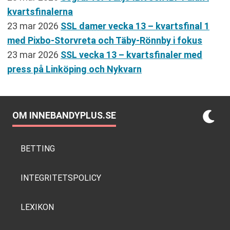
kvartsfinalerna
23 mar 2026
SSL damer vecka 13 – kvartsfinal 1
med Pixbo-Storvreta och Täby-Rönnby i fokus
23 mar 2026
SSL vecka 13 – kvartsfinaler med
press på Linköping och Nykvarn
OM INNEBANDYPLUS.SE
BETTING
INTEGRITETSPOLICY
LEXIKON