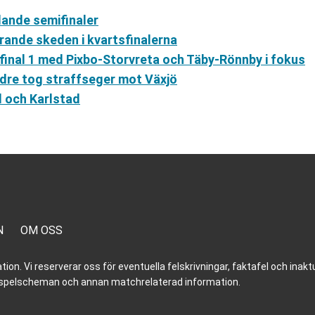
dande semifinaler
rande skeden i kvartsfinalerna
final 1 med Pixbo-Storvreta och Täby-Rönnby i fokus
ndre tog straffseger mot Växjö
d och Karlstad
N
OM OSS
n. Vi reserverar oss för eventuella felskrivningar, faktafel och inaktue
er, spelscheman och annan matchrelaterad information.