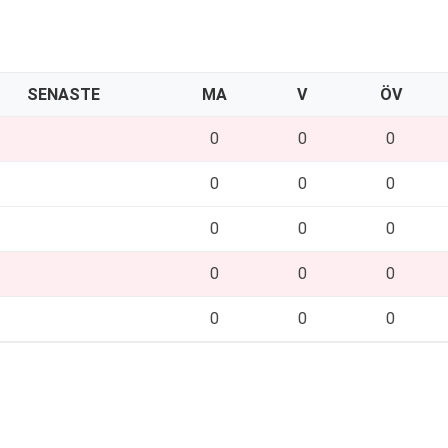
SENASTE
MA
V
ÖV
0
0
0
0
0
0
0
0
0
0
0
0
0
0
0