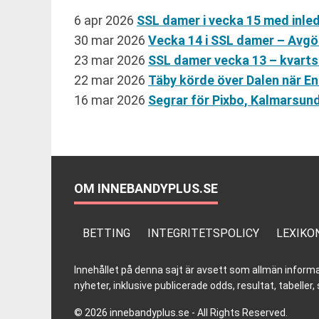
6 apr 2026
SSL damer i vecka 15 med inle
30 mar 2026
Vecka 14 i SSL damer – Avgö
23 mar 2026
SSL damer vecka 13 – kvarts
22 mar 2026
Täby körde över Dalen när E
16 mar 2026
Segrar för Pixbo, Kalmarsun
OM INNEBANDYPLUS.SE
BETTING
INTEGRITETSPOLICY
LEXIKO
Innehållet på denna sajt är avsett som allmän informatio
nyheter, inklusive publicerade odds, resultat, tabell
© 2026 innebandyplus.se - All Rights Reserved.